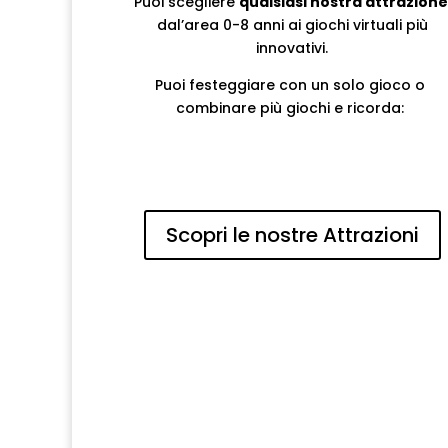
Puoi scegliere
qualsiasi nostra attrazione
dal’area 0-8 anni ai giochi virtuali più
innovativi.
Puoi festeggiare con un solo gioco o
combinare più giochi e ricorda:
DAL MARTEDI AL VENERDI I PA
CCHETTI
COMPLEANNO COSTANO MENO!
Scopri le nostre Attrazioni