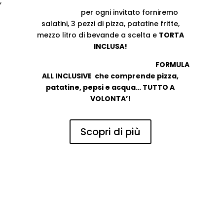
,
MERENDA
:
per ogni invitato forniremo
salatini, 3 pezzi di pizza, patatine
fritte,
mezzo litro di bevande a
scelta e
TORTA
INCLUSA!
CENA CON IL NOSTRO GIRO PIZZA:
FORMULA
ALL INCLUSIVE che comprende
pizza,
patatine, pepsi e acqua… TUTTO A
VOLONTA’!
Scopri di più