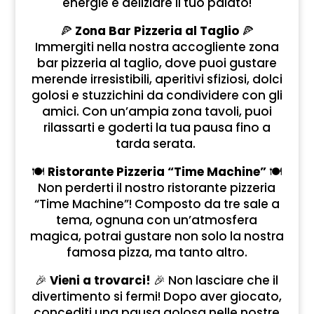
energie e deliziare il tuo palato!
🍕
Zona Bar Pizzeria al Taglio
🍕
Immergiti nella nostra accogliente zona
bar pizzeria al taglio, dove puoi gustare
merende irresistibili, aperitivi sfiziosi, dolci
golosi e stuzzichini da condividere con gli
amici. Con un’ampia zona tavoli, puoi
rilassarti e goderti la tua pausa fino a
tarda serata.
🍽️
Ristorante Pizzeria “Time Machine”
🍽️
Non perderti il nostro ristorante pizzeria
“Time Machine”! Composto da tre sale a
tema, ognuna con un’atmosfera
magica, potrai gustare non solo la nostra
famosa pizza, ma tanto altro.
🎉
Vieni a trovarci!
🎉 Non lasciare che il
divertimento si fermi! Dopo aver giocato,
concediti una pausa golosa nelle nostre