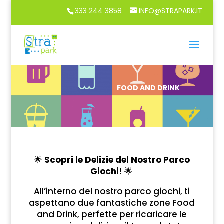
333 244 3858
INFO@STRAPARK.IT
FOOD AND DRINK
🌟
Scopri le Delizie del Nostro Parco
Giochi!
🌟
All’interno del nostro parco giochi, ti
aspettano due fantastiche zone Food
and Drink, perfette per ricaricare le