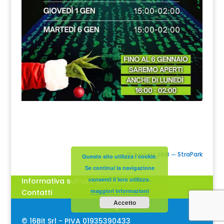
StraPark
21 Gennaio 2018
—
Questo sito utilizza i cookie.
Se continui la navigazione
consenti il loro utilizzo.
Informativa sull’uso dei cookie
maggiori informazioni
Contatti
Accetto
© 16Bit Srl - PIVA 01935390433