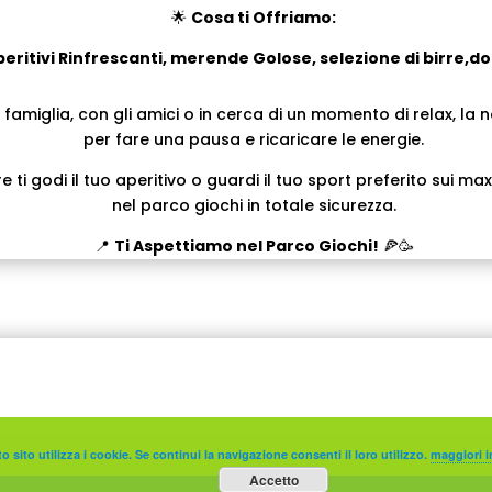
🌟
Cosa ti Offriamo:
peritivi Rinfrescanti, m
erende Golose, selezione di birre,dol
a famiglia, con gli amici o in cerca di un momento di relax, la 
per fare una pausa e ricaricare le energie.
re ti godi il tuo aperitivo o guardi il tuo sport preferito sui m
nel parco giochi in totale sicurezza.
📍
Ti Aspettiamo nel Parco Giochi!
🍕🥳
i
 sito utilizza i cookie. Se continui la navigazione consenti il loro utilizzo.
maggiori i
Accetto