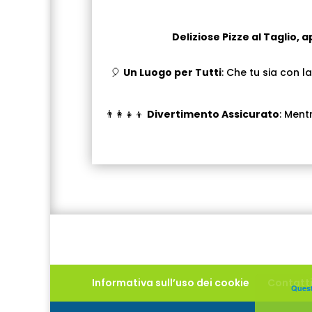
Deliziose Pizze al Taglio, a
🎈
Un Luogo per Tutti
: Che tu sia con l
👨‍👩‍👧‍👦
Divertimento Assicurato
: Ment
Informativa sull’uso dei cookie
Contatt
Questo